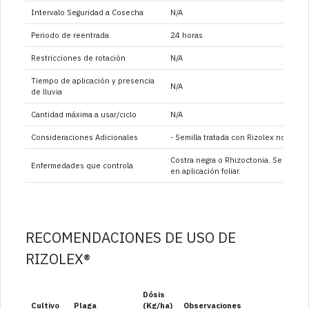
Intervalo Seguridad a Cosecha
N/A
Periodo de reentrada
24 horas
Restricciones de rotación
N/A
Tiempo de aplicación y presencia
N/A
de lluvia
Cantidad máxima a usar/ciclo
N/A
Consideraciones Adicionales
- Semilla tratada con Rizolex no de
Costra negra o Rhizoctonia. Se ha det
Enfermedades que controla
en aplicación foliar.
RECOMENDACIONES DE USO DE
RIZOLEX®
Dósis
Cultivo
Plaga
(Kg/ha)
Observaciones