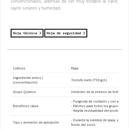
convencionales, además de ser muy estable al calor,
rayos solares y humedad.
Hoja técnica
Hoja de seguridad
Cultivos
Papa
Ingrediente activo /
Tolclofo metil (750 gr/L)
(concentración)
Grupo Químico
Inhibidor de la síntesis de fosfolípido
- Fungicida de contacto y con acción 
Beneficios clave
- Efectivo para todos los grupos anas
- Amplia residualidad del producto en
- Durante la siembra de papa, ya sea 
Tipo y momento de aplicación
fondo del surco.