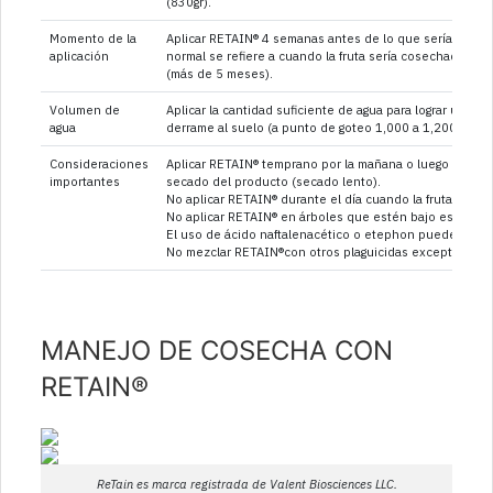
(830gr).
Momento de la
Aplicar RETAIN® 4 semanas antes de lo que sería la cose
aplicación
normal se refiere a cuando la fruta sería cosechada par
(más de 5 meses).
Volumen de
Aplicar la cantidad suficiente de agua para lograr un cu
agua
derrame al suelo (a punto de goteo 1,000 a 1,200lts por
Consideraciones
Aplicar RETAIN® temprano por la mañana o luego de la ca
importantes
secado del producto (secado lento).
No aplicar RETAIN® durante el día cuando la fruta está c
No aplicar RETAIN® en árboles que estén bajo estrés de
El uso de ácido naftalenacético o etephon puede reduci
No mezclar RETAIN®con otros plaguicidas excepto el s
MANEJO DE COSECHA CON
RETAIN®
ReTain es marca registrada de Valent Biosciences LLC.