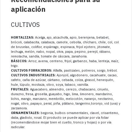
aplicación
CULTIVOS
HORTALIZAS:
Acelga, ajo, alcachofa, apio, berenjena, betabel,
brócoli, calabacita, calabaza, camote, cebolla, chícharo, chile, col, col
de bruselas, coliflor, espárrago, espinaca, frijol ejotero, jitomate,
lechuga, melón, nabo, nopal, okra, papa, pepino, perejil, rábano,
remolacha, sandía, tomate de cáscara, zanahoria.
BÁSICOS:
Arroz, avena, centeno, frijol, garbanzo, haba, lenteja, maíz,
trigo.
CULTIVOS FORRAJEROS:
Alfalfa, pastizales, potreros, sorgo, trébol.
CULTIVOS INDUSTRIALES:
Ajonjolí, algodonero, cacahuate, cacao,
cafeto, caña de azúcar, cártamo, cebada, colza, girasol, henequén,
hule, lúpulo, mostaza, olivo, soya, tabaco, vainilla.
FRUTALES:
Aguacatero, almendro, cerezo, chabacano, ciruelo,
durazno, fresa, grosella, guayabo, higo, lima, limonero, mandarino,
lichis, mango, manzano, membrillo, melocotón, naranjo, nectarino,
nogal, olivo, papayo, peral, piña, plátano, tangerino,toronjo, vid (uva) y
zarzamora.
ORNAMENTALES:
begonia, bulbos ornamentales, clavel, crisantemo,
dalia, gladiolo, rosal. El producto se puede aplicar por vía foliar
(recomendándose mojar bien el cuello, tronco y hojas) o por vía
radicular.